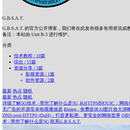
G.B.S.A.T.
G.B.S.A.T. 的官方公开博客，我们将在此发布很多有用
备注：本站由 Unit B-5 进行维护。
分类
技术教程
/ 10篇
综合
/ 15篇
资源分享
/ 3篇
影视资源
/ 1篇
软件资源
/ 2篇
最新
热点
随机
最新
热点
随机
详细了解5G技术 - 带您了解什么是5G
从HTTPS到QUIC：网
无广告的开源安卓电视播放器
Bigjpg - 免费提供AI图片放大
DNS-over-HTTPS (DoH)：打造更私密、更安全的网络世界
OB
术 - 带您了解什么是5G
联系G.B.S.A.T.